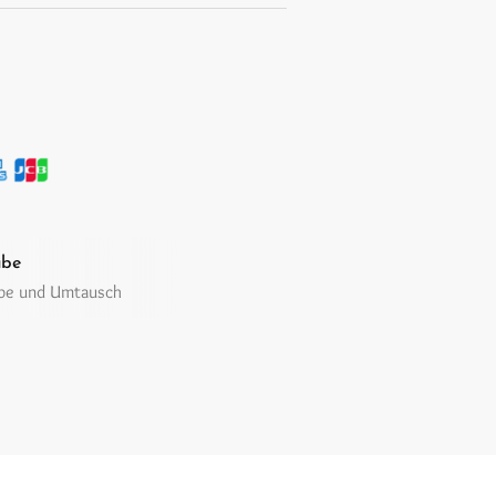
abe
abe und Umtausch