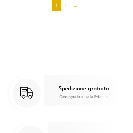
1
2
→
Spedizione gratuita
Consegna in tutta la Svizzera