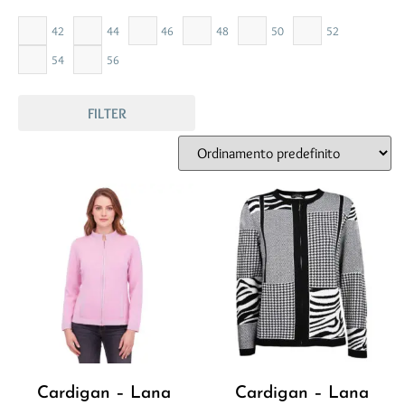
42
44
46
48
50
52
54
56
FILTER
Cardigan – Lana
Cardigan – Lana