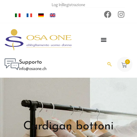
Log In
Registrazione
Supporto
0
info@osaone.ch
Cardigan bottoni