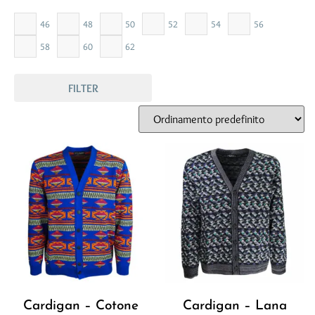
46
48
50
52
54
56
58
60
62
FILTER
Cardigan – Cotone
Cardigan – Lana