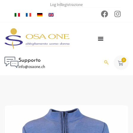
Log In
Registrazione
Supporto
0
info@osaone.ch