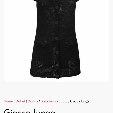
Home
/
Outlet
/
Donna
/
Giacche - cappotti
/ Giacca lunga