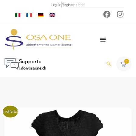
Log In
Registrazione
Supporto
0
info@osaone.ch
In offerta!